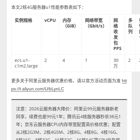
本文2核4G服务器u1性能参数表如下：
实例规格
vCPU
内存
网络带宽
网
多
（GiB）
（Gbit/s）
络
队
收
列
发
包
PPS
ecs.u1-
2
4
1
30
2
c1m2.large
万
更多关于阿里云服务器优惠价格，请以官方活动页面为准
htt
ps://t.aliyun.com/U/bLynLC
注意：2026云服务器大降价：阿里云99元服务器新老
同享，续费也是99元1年；腾讯云4核服务器秒杀38元1
年；京东云服务器CPU内存带宽配置高价格优惠；配置
从2核2G3M、2核4G5M、2核8G、4核8G、4核16G、
8核16G、8核32G、16核32G、16核64G等CPU内存皮