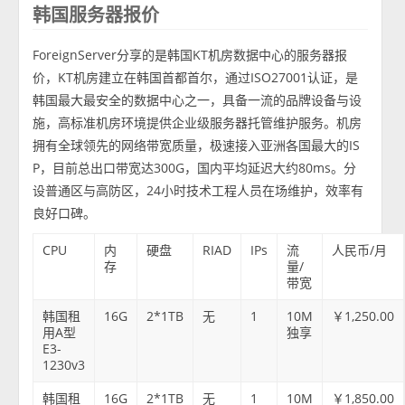
韩国服务器报价
ForeignServer分享的是韩国KT机房数据中心的服务器报
价，KT机房建立在韩国首都首尔，通过ISO27001认证，是
韩国最大最安全的数据中心之一，具备一流的品牌设备与设
施，高标准机房环境提供企业级服务器托管维护服务。机房
拥有全球领先的网络带宽质量，极速接入亚洲各国最大的IS
P，目前总出口带宽达300G，国内平均延迟大约80ms。分
设普通区与高防区，24小时技术工程人员在场维护，效率有
良好口碑。
CPU
内
硬盘
RIAD
IPs
流
人民币/月
存
量/
带宽
韩国租
16G
2*1TB
无
1
10M
￥1,250.00
用A型
独享
E3-
1230v3
韩国租
16G
2*1TB
无
1
10M
￥1,850.00