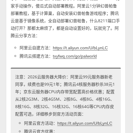
家手动操作，傻瓜式自动部署教程。阿里云1分钟幻兽帕鲁
部署教程，基于计算巢，自动安装幻兽帕鲁游戏程序；腾讯
云是基于镜像系统，全自动部署幻兽帕鲁，什么8211端口手
动打开？那都太麻烦了，都是自动设置好的，玩就完了。阿
腾云分享方法：
阿里云自建方法：
https://t.aliyun.com/U/bLynLC
腾讯云搭建方法：
txyfwq.com/go/palworld
注意：2026云服务器大降价：阿里云99元服务器新老
同享，续费也是99元1年；腾讯云4核服务器秒杀38元1
年；京东云服务器CPU内存带宽配置高价格优惠；配置
从2核2G3M、2核4G5M、2核8G、4核8G、4核16G、
8核16G、8核32G、16核32G、16核64G等CPU内存皮
配置可选，详细移步到官方活动页面：
阿里云官方活动：
https://t.aliyun.com/U/bLynLC
腾讯云官方优惠：