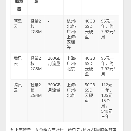
服务
宽
器
阿里
轻量2
-
杭州/
40GB
95元一
云
核
北京/
SSD
年，约
2G3M
广州/
云硬
7.92元/
上海/
盘
月
深圳
等
腾讯
轻量2
200GB
上海/
40GB
95元一
云
核
月流量
广州/
SSD
年，约
2G3M
北京
云硬
7.92元/
盘
月
腾讯
轻量2
300GB
上海/
50GB
112元
云
核
月流量
广州/
SSD
一年，
2G4M
北京
云硬
135元
盘
15个
月，
540元
三年
如上表所示，从价格方面对比，腾讯云2核2G轻量服务器更