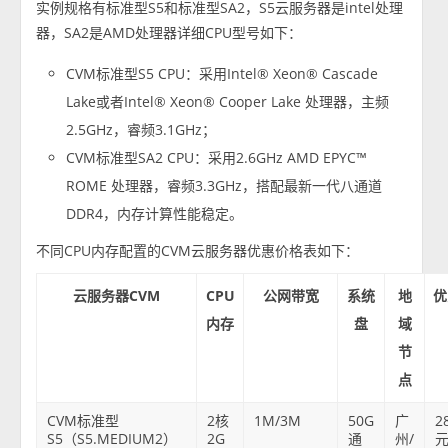
实例规格有标准型S5和标准型SA2，S5云服务器是intel处理
器，SA2是AMD处理器详细CPU型号如下：
CVM标准型S5 CPU：采用Intel® Xeon® Cascade
Lake或者Intel® Xeon® Cooper Lake 处理器，主频
2.5GHz，睿频3.1GHz；
CVM标准型SA2 CPU：采用2.6GHz AMD EPYC™
ROME 处理器，睿频3.3GHz，搭配最新一代八通道
DDR4，内存计算性能稳定。
不同CPU内存配置的CVM云服务器优惠价格表如下：
云服务器CVM
CPU
公网带宽
系统
地
优
内存
盘
域
节
点
CVM标准型
2核
1M/3M
50G
广
2
S5（S5.MEDIUM2）
2G
通
州/
元