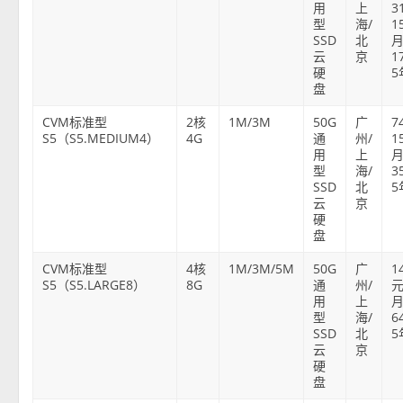
用
上
3
型
海/
1
SSD
北
云
京
1
硬
5
盘
CVM标准型
2核
1M/3M
50G
广
7
S5（S5.MEDIUM4）
4G
通
州/
1
用
上
型
海/
3
SSD
北
5
云
京
硬
盘
CVM标准型
4核
1M/3M/5M
50G
广
1
S5（S5.LARGE8）
8G
通
州/
元
用
上
型
海/
6
SSD
北
5
云
京
硬
盘