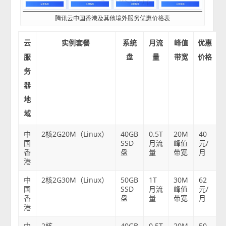
腾讯云中国香港及其他境外服务优惠价格表
云
实例套餐
系统
月流
峰值
优惠
服
盘
量
带宽
价格
务
器
地
域
中
2核2G20M（Linux）
40GB
0.5T
20M
40
国
SSD
月流
峰值
元/
香
盘
量
带宽
月
港
中
2核2G30M（Linux）
50GB
1T
30M
62
国
SSD
月流
峰值
元/
香
盘
量
带宽
月
港
中
2核
40GB
0.5T
20M
50