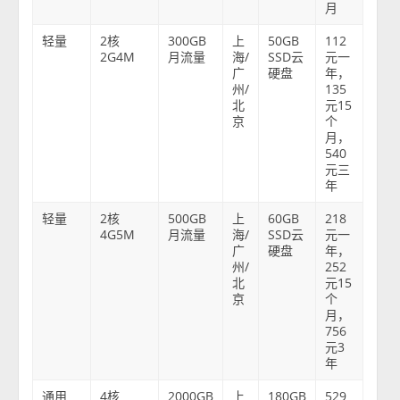
月
轻量
2核
300GB
上
50GB
112
2G4M
月流量
海/
SSD云
元一
广
硬盘
年，
州/
135
北
元15
京
个
月，
540
元三
年
轻量
2核
500GB
上
60GB
218
4G5M
月流量
海/
SSD云
元一
广
硬盘
年，
州/
252
北
元15
京
个
月，
756
元3
年
通用
4核
2000GB
上
180GB
529