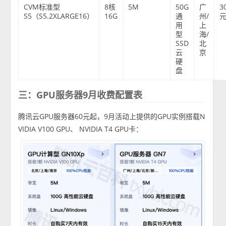
CVM标准型
8核
5M
50G
广
3
S5（S5.2XLARGE16）
16G
通
州/
元
用
上
型
海/
SSD
北
云
京
硬
盘
三：GPU服务器9月收费配置表
腾讯云GPU服务器60元起，9月活动上提供的GPU实例搭载N
VIDIA V100 GPU、 NVIDIA T4 GPU卡：