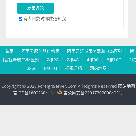
有人回复时邮件通知我
首页
阿里云服务器价格表
阿里云轻量服务器和ECS区别
腾
讯云轻量和CVM区别
2核2G
2核4G
4核8G
8核16G
8核
32G
8核64G
标签归档
网站地图
Copyright © 2026 ForeignServer.Com All Rights Reserved
网站地图
吉ICP备18002684号-1
吉公网安备22017302000405号