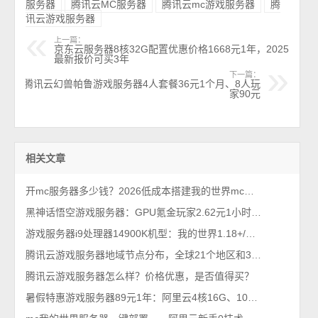
服务器
腾讯云MC服务器
腾讯云mc游戏服务器
腾
讯云游戏服务器
上一篇：
京东云服务器8核32G配置优惠价格1668元1年，2025
最新报价可买3年
下一篇：
腾讯云幻兽帕鲁游戏服务器4人套餐36元1个月、8人玩
家90元
相关文章
开mc服务器多少钱？2026低成本搭建我的世界mc服务器方法
黑神话悟空游戏服务器：GPU氪金玩家2.62元1小时，RTX40卡24GB显存
游戏服务器i9处理器14900K机型：我的世界1.18+/模组/基岩/群组等高消耗场景
腾讯云游戏服务器地域节点分布，全球21个地区和3200多加速节点
腾讯云游戏服务器怎么样？价格优惠，是否值得买？
暑假特惠游戏服务器89元1年：阿里云4核16G、10M带宽、100G系统盘