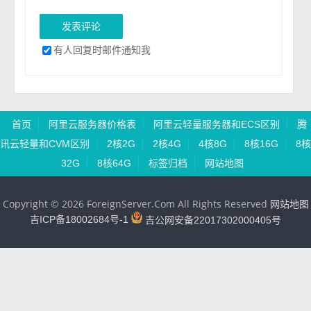
有人回复时邮件通知我
首页
阿里云服务器价格表
阿里云轻量服务器和ECS区别
腾
讯云轻量和CVM区别
2核2G
2核4G
4核8G
8核16G
8核
32G
8核64G
标签归档
网站地图
Copyright © 2026 ForeignServer.Com All Rights Reserved
网站地图
吉ICP备18002684号-1
吉公网安备22017302000405号