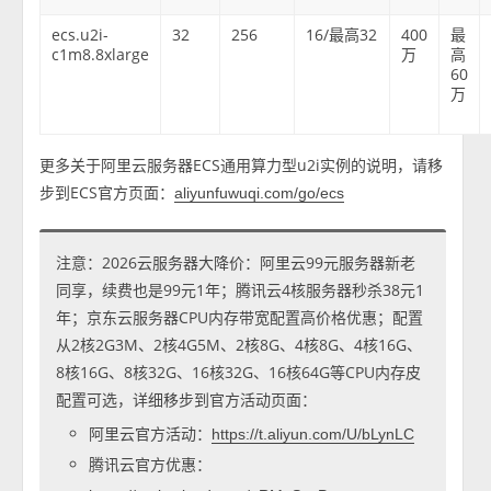
ecs.u2i-
32
256
16/最高32
400
最
c1m8.8xlarge
万
高
60
万
更多关于阿里云服务器ECS通用算力型u2i实例的说明，请移
步到ECS官方页面：
aliyunfuwuqi.com/go/ecs
注意：2026云服务器大降价：阿里云99元服务器新老
同享，续费也是99元1年；腾讯云4核服务器秒杀38元1
年；京东云服务器CPU内存带宽配置高价格优惠；配置
从2核2G3M、2核4G5M、2核8G、4核8G、4核16G、
8核16G、8核32G、16核32G、16核64G等CPU内存皮
配置可选，详细移步到官方活动页面：
阿里云官方活动：
https://t.aliyun.com/U/bLynLC
腾讯云官方优惠：