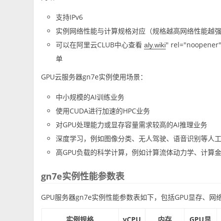
支持IPv6
实例网络性能与计算规格对应（规格越高网络性能越
可以在阿里云CLUB中心查看
" rel="noope
aly.wiki
单
GPU云服务器gn7e实例使用场景：
中小规模的AI训练业务
使用CUDA进行加速的HPC业务
对GPU处理能力或显存容量需求较高的AI推理业务
深度学习，例如图像分类、无人驾驶、语音识别等人
高GPU负载的科学计算，例如计算流体动力学、计算
gn7e实例性能参数表
GPU服务器gn7e实例性能参数表如下，包括GPU显存、
实例规格
vCPU
内存
GPU显