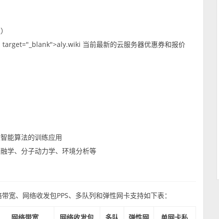
强）
ner" target="_blank">aly.wiki 当前最新的云服务器优惠券和报价
工智能算法的训练应用
金融学、分子动力学、环境分析等
网络带宽、网络收发包PPS、多队列和弹性网卡支持如下表：
网络带宽
网络收发包
多队
弹性网
单网卡私