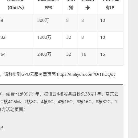
（Gbit/s）
PPS
列
卡
有IP
8
300万
8
8
10
32
1200万
32
8
10
64
2400万
32
16
15
明，请移步到GPU云服务器页面
https://t.aliyun.com/U/ThCQov
享，续费也是99元1年；腾讯云4核服务器秒杀38元1年；京东云
4G5M、2核8G、4核8G、4核16G、8核16G、8核32G、1
到官方活动页面：
cP