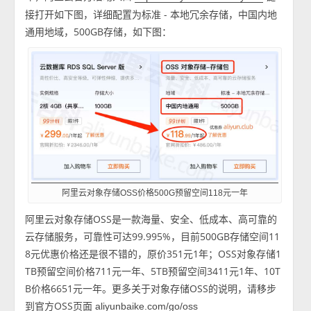
接打开如下图，详细配置为标准 - 本地冗余存储，中国内地
通用地域，500GB存储，如下图：
阿里云对象存储OSS价格500G预留空间118元一年
阿里云对象存储OSS是一款海量、安全、低成本、高可靠的
云存储服务，可靠性可达99.995%，目前500GB存储空间11
8元优惠价格还是很不错的，原价351元1年；OSS对象存储1
TB预留空间价格711元一年、5TB预留空间3411元1年、10T
B价格6651元一年。更多关于对象存储OSS的说明，请移步
到官方OSS页面
aliyunbaike.com/go/oss