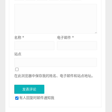
名称
*
电子邮件
*
站点
在此浏览器中保存我的姓名、电子邮件和站点地址。
有人回复时邮件通知我