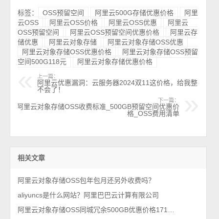
标签：
OSS预留空间
阿里云500G存储优惠价格
阿里
云OSS
阿里云OSS价格
阿里云OSS优惠
阿里云
OSS预留空间
阿里云OSS预留空间优惠价格
阿里云存
储优惠
阿里云对象存储
阿里云对象存储OSS优惠
阿里云对象存储OSS优惠价格
阿里云对象存储OSS预留
空间500G118元
阿里云对象存储优惠价格
上一篇：
阿里云优惠漏洞：云服务器2024双11这价格，给我整
不会了！
下一篇：
阿里云对象存储OSS收费标准_500GB预留空间优惠价
格_OSS费用清单
相关文章
阿里云对象存储OSS包年包月还另外收费吗？
aliyuncs是什么网站？阿里巴巴云计算有限公司
阿里云对象存储OSS同城冗余500GB优惠价格171元一年