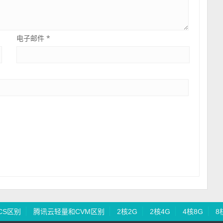
电子邮件
*
CS区别
腾讯云轻量和CVM区别
2核2G
2核4G
4核8G
8