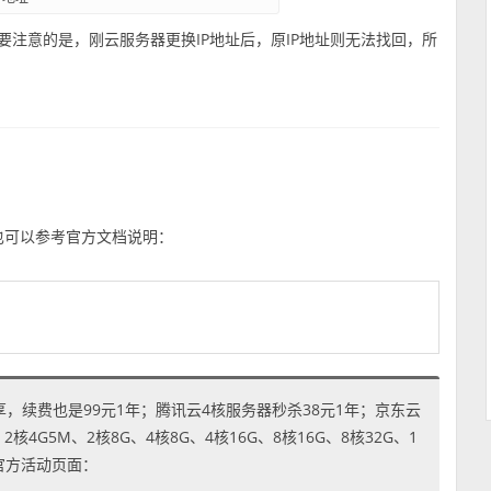
要注意的是，刚云服务器更换IP地址后，原IP地址则无法找回，所
程，也可以参考官方文档说明：
享，续费也是99元1年；腾讯云4核服务器秒杀38元1年；京东云
4G5M、2核8G、4核8G、4核16G、8核16G、8核32G、1
到官方活动页面：