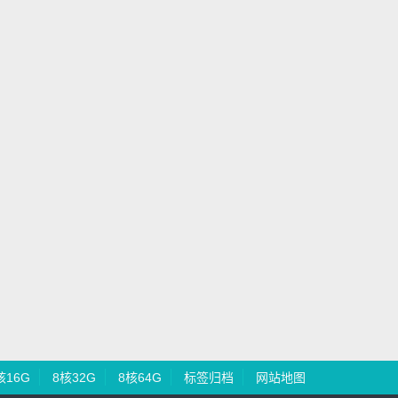
核16G
8核32G
8核64G
标签归档
网站地图