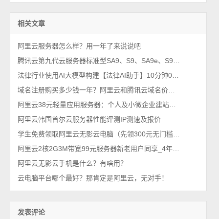
相关文章
阿里云服务器怎么样？用一年了来说说吧
腾讯云第九代云服务器标准型SA9、S9、SA9e、S9e和S9pro性能测评
法律行业使用AI大模型构建【法律AI助手】10分钟0代码部署教程
域名注册购买多少钱一年？阿里云和腾讯云域名价格2025年最新
阿里云38元轻量应用服务器：个人及小微企业建站理想之选
阿里云韩国首尔云服务器性能评测IP测速及报价
学生免费领取阿里云无影云电脑（先领300元无门槛代金券）教程来了
阿里云2核2G3M带宽99元服务器新老用户同享_4年396元
阿里云无影云手机是什么？有啥用？
云电脑平台哪个最好？那肯定是阿里云，无对手！
发表评论