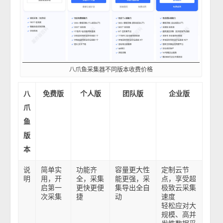
八爪鱼采集器不同版本收费价格
八
免费版
个人版
团队版
企业版
爪
鱼
版
本
说
简单实
功能齐
容量更大性
定制云节
明
用，开
全，采集
能更强，采
点，享受超
启第一
更快更便
集导出全自
极致云采集
次采集
捷
动
速度
轻松应对大
规模、高并