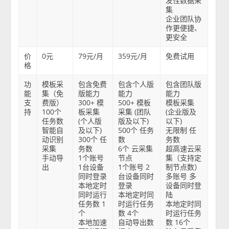
发性数据采
集
企业团队协
作更便捷、
更安全
价
0元
79元/月
359元/月
免费试用
格
功
模板采
包含免费
包含个人版
包含团队版
能
集（免
版能力
能力
能力
支
费版）
300+ 模
500+ 模板
模板采集
持
100个
板采集
采集 (团队
(企业版及
任务数
(个人版
版及以下)
以下)
智能自
及以下)
500个 任务
无限制 任
动识别
300个 任
数
务数
采集
务数
6个 云采集
超高速云采
手动导
1个账号
节点
集（支持定
出
1台设备
1个账号 2
制节点数）
同时登录
台设备同时
多账号 多
本地定时
登录
设备同时登
同时运行
本地定时同
陆
任务数 1
时运行任务
本地定时同
个
数 4个
时运行任务
本地加速
自动导出数
数 16个