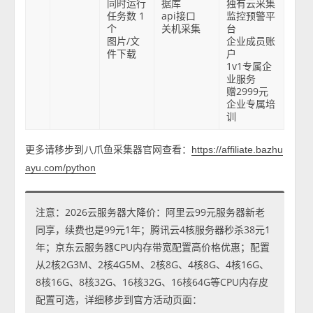
同时运行
据库
独有云采集
任务数 1
api接口
监控预警平
个
关机采集
台
图片/文
企业成员账
件下载
户
1v1专属企
业服务
赠2999元
企业专属培
训
更多请移步到八爪鱼采集器官网查看：
https://affiliate.bazhu
ayu.com/python
注意：2026云服务器大降价：阿里云99元服务器新老
同享，续费也是99元1年；腾讯云4核服务器秒杀38元1
年；京东云服务器CPU内存带宽配置高价格优惠；配置
从2核2G3M、2核4G5M、2核8G、4核8G、4核16G、
8核16G、8核32G、16核32G、16核64G等CPU内存皮
配置可选，详细移步到官方活动页面：