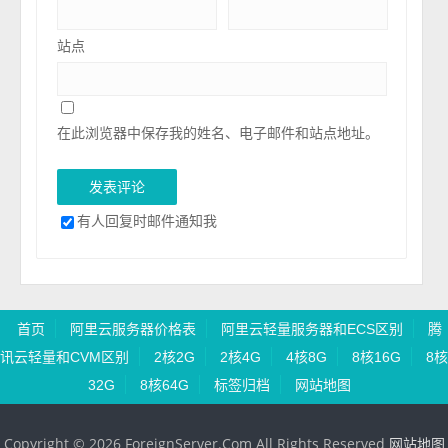
站点
在此浏览器中保存我的姓名、电子邮件和站点地址。
有人回复时邮件通知我
首页
阿里云服务器价格表
阿里云轻量服务器和ECS区别
腾
讯云轻量和CVM区别
2核2G
2核4G
4核8G
8核16G
8核
32G
8核64G
标签归档
网站地图
Copyright © 2026 ForeignServer.Com All Rights Reserved
网站地图