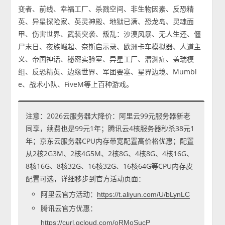
变者、前线、幸福工厂、杀戮空间、非生物因素、反恐精
英、异星探险家、英灵神殿、地狱已满、恐龙岛、灵魂面
甲、伤害世界、武装突袭、叛乱：沙漠风暴、无人生还、僵
尸末日、夜族崛起、奈斯启示录、欧洲卡车模拟器、人道主
义、帝国神话、秘密实验室、异星工厂、潜渊症、盖瑞模
组、反恐精英、边缘世界、军团要塞、星界边境、Mumbl
e、战术小队、FiveM等上百种游戏。
注意：2026云服务器大降价：阿里云99元服务器新老
同享，续费也是99元1年；腾讯云4核服务器秒杀38元1
年；京东云服务器CPU内存带宽配置高价格优惠；配置
从2核2G3M、2核4G5M、2核8G、4核8G、4核16G、
8核16G、8核32G、16核32G、16核64G等CPU内存皮
配置可选，详细移步到官方活动页面：
阿里云官方活动：
https://t.aliyun.com/U/bLynLC
腾讯云官方优惠：
https://curl.qcloud.com/oRMoSucP