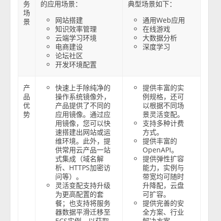
务
的应用场景：
典型场景如下：
场
网站搭建
通用Web应用
景
知识效率管理
在线游戏
云端学习环境
大数据分析
电商建设
深度学习
论坛社区
开发环境配置
产
快速上手除纯净的
提供丰富的实
品
操作系统镜像外，
例规格，还可
优
产品提供了不同的
以根据不同场
势
应用镜像。通过应
景灵活变配。
用镜像，您可以快
支持多种计费
速搭建出网站或运
方式。
维环境。此外，提
提供丰富的
供常用云产品一站
OpenAPI。
式集成（域名解
提供弹性扩容
析、HTTPS加密访
能力，实例与
问等）。
带宽均可随时
灵活变配支持升级
升降配，云盘
为更高配置的套
可扩容。
餐；也支持将服务
提供完善的安
器数据平滑迁移至
全方案、行业
ECS实例，以获取
解决方案。