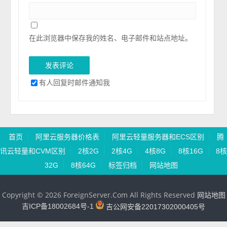
在此浏览器中保存我的姓名、电子邮件和站点地址。
有人回复时邮件通知我
首页
阿里云服务器价格表
阿里云轻量服务器和ECS区别
腾
讯云轻量和CVM区别
2核2G
2核4G
4核8G
8核16G
8核
32G
8核64G
标签归档
网站地图
Copyright © 2026 ForeignServer.Com All Rights Reserved
网站地图
吉ICP备18002684号-1
吉公网安备22017302000405号