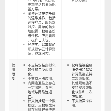
更加灵活的资源配
置方案。
简便运维提供基础
的运维操作，包括
远程登录、服务器
监控、简单的防火
墙配置、数据备份
与迁移、应用管理
、操作日志等。
经济实用以套餐的
形式提供云计算资
源，成本可控。
使
不支持安装虚拟化
仅弹性裸金属
用
软件和二次虚拟
服务器和超级
限
化。
计算集群支持
制
不支持声卡应用。
二次虚拟化，
内网连通性上存在
其他规格族不
一定限制。参考：
支持安装虚拟
化软件和二次
地域与网络连通
。
虚拟化。
性
仅支持挂载一个数
不支持声卡应
据盘，且数据盘只
用。
能在创建轻量应用