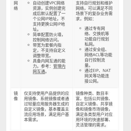
网
自动创建VPC网络
支持自行规划和维护
络
资源，实例创建完
网络，可以满足不同
成后默认配置了一
场景下的复杂业务需
个公网IP地址，不
求，例如：
支持更换公网IP地
通过专有网
址。
络、交换机等
简单配置防火墙，
功能自行规划
控制网络访问。
私网。
带宽为套餐内指
通过安全组、
定，不支持自定义
网络ACL等功能
调整带宽。
自行控制流
具备内网互通的能
量。
力。参考：
管理内
通过EIP、NAT
。
网互通
网关等功能连
接公网。
镜
仅支持使用产品提供的应
镜像种类、数目丰
像
用镜像、系统镜像或者通
富，包括公共镜像、
过轻量应用服务器生成的
自定义镜像、共享镜
自定义镜像，基本覆盖主
像和镜像市场镜像，
流应用场景，满足用户基
满足各类型用户对应
本需求。
用环境的快速部署、
灵活管理的需求。