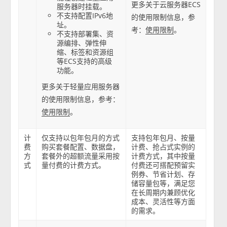
更多关于云服务器ECS
服务器时挂载。
不支持配置IPv6地
的使用限制信息，参
址。
考：
。
使用限制
不支持部署集、资
源编排、弹性伸
缩、标签和资源组
等ECS支持的高级
功能。
更多关于轻量应用服务器
的使用限制信息，参考：
。
使用限制
计
仅支持以包年包月的方式
支持包年包月、按量
费
购买套餐配置、数据盘，
计费、抢占式实例的
方
套餐外的超额流量采用按
计费方式，其中按量
式
量付费的计费方式。
付费还可搭配预留实
例券、节省计划、存
储容量包等，满足您
在长周期内兼顾优化
成本、灵活性等方面
的需求。