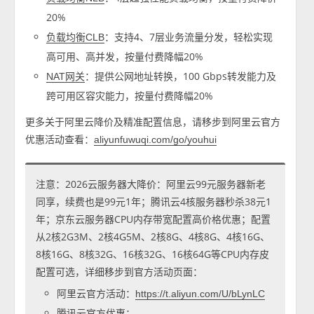
20%
：支持4、7层业务流量分发，轻松实现
负载均衡CLB
高可用、高并发，按量付费降幅20%
：提供公网地址转换，100 Gbps转发能力及
NAT网关
跨可用区容灾能力，按量付费降幅20%
更多关于阿里云降价及精准配置信息，请移步到阿里云官方
优惠活动查看：
aliyunfuwuqi.com/go/youhui
注意：2026云服务器大降价：阿里云99元服务器新老
同享，续费也是99元1年；腾讯云4核服务器秒杀38元1
年；京东云服务器CPU内存带宽配置高价格优惠；配置
从2核2G3M、2核4G5M、2核8G、4核8G、4核16G、
8核16G、8核32G、16核32G、16核64G等CPU内存皮
配置可选，详细移步到官方活动页面：
阿里云官方活动：
https://t.aliyun.com/U/bLynLC
腾讯云官方优惠：