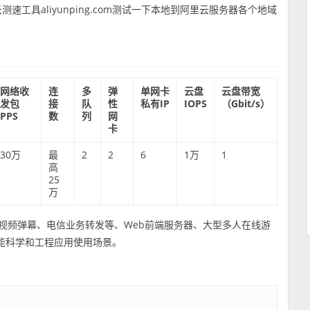
速工具aliyunping.com测试一下本地到阿里云服务器各个地域
网络收
连
多
弹
单网卡
云盘
云盘带宽
发包
接
队
性
私有IP
IOPS
（Gbit/s）
PPS
数
列
网
卡
30万
最
2
2
6
1万
1
高
25
万
如视频弹幕、电信业务转发等、Web前端服务器、大型多人在线游
能科学和工程应用使用场景。