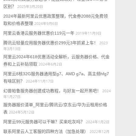
区别？
2025年3月20日
2024年最新阿里云优惠政策整理，代金券2088元免费领
取和价格表整理
2024年9月6日
阿里云香港云服务器优惠价119元一年
2019年11月9日
腾讯云轻量应用服务器优惠价299元3年抓紧上车！
2023
年3月13日
阿里云2024年618优惠活动全解析，云服务器价格、代金
券和上云补贴领取
2024年6月2日
阿里云8核32G服务器通用型g7、AMD g7a、高主频hfg7
有啥区别？
2024年11月17日
幻兽帕鲁服务器创建成功教程，与好友一起开黑吧！
2024
年1月27日
服务器报价清单_阿里云/腾讯云/京东云/华为云租用价格
表
2024年5月12日
阿里云99元服务器可以干嘛？买来吃灰吗？
2024年1月2日
联系阿里云人工客服的四种方法（加急处理）
2022年12月