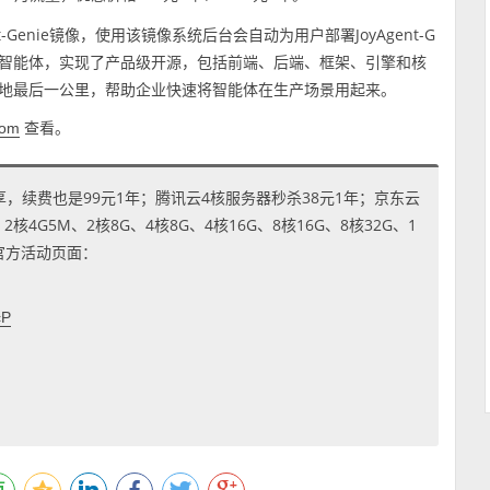
Genie镜像，使用该镜像系统后台会自动为用户部署JoyAgent-G
开源的企业级智能体，实现了产品级开源，包括前端、后端、框架、引擎和核
落地最后一公里，帮助企业快速将智能体在生产场景用起来。
查看。
com
享，续费也是99元1年；腾讯云4核服务器秒杀38元1年；京东云
4G5M、2核8G、4核8G、4核16G、8核16G、8核32G、1
到官方活动页面：
cP