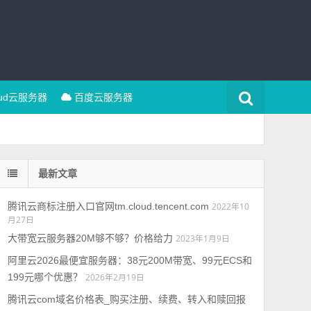
oud云服务器
百度云服务器
最新文章
腾讯云商标注册入口官网tm.cloud.tencent.com
2022年10
月27日
大带宽云服务器20M够不够？价格给力
2023年1月9日
阿里云2026最便宜服务器：38元200M带宽、99元ECS和
199元哪个优惠？
2026年2月19日
腾讯云com域名价格表_购买注册、续费、转入和赎回报