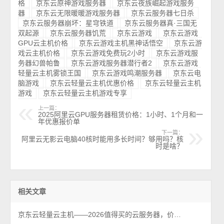
格
京东云原神游戏服务器
京东云夜族崛起游戏服务
器
京东云无限暖暖游戏服务器
京东云服务器七日杀
京东云服务器崩坏：星穹铁道
京东云服务器真·三国无
双起源
京东云服务器饥荒
京东云游戏
京东云游戏
GPU云主机价格
京东云游戏主机黑神话悟空
京东云游
戏云主机价格
京东云游戏免费玩2小时
京东云游戏服
务器幻兽帕鲁
京东云游戏服务器潜行者2
京东云游戏
轻量云主机雾锁王国
京东云游戏鸣潮服务器
京东云电
脑游戏
京东云轻量云主机优惠价格
京东云轻量云主机
游戏
京东云轻量云主机游戏专享
上一篇：
2025阿里云GPU服务器租赁价格：1小时、1个月和一
年优惠报价单
下一篇：
阿里云无影云电脑40核时能用多长时间？够用吗？核
时是啥？
相关文章
京东云轻量云主机——2026值得买的云服务器，价格便宜性能可以！