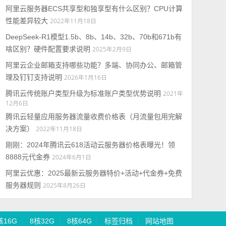
阿里云服务器ECS共享型和独享型有什么区别？CPU计算
性能差异较大
2022年11月18日
DeepSeek-R1模型1.5b、8b、14b、32b、70b和671b有
啥区别？硬件配置要求说明
2025年2月9日
阿里云企业邮箱支持哪些功能？多端、协同办公、邮箱管
理及钉钉支持说明
2026年1月16日
腾讯云传统账户类型升级为标准账户类型优势说明
2021年
12月6日
腾讯云轻量应用服务器流量收费价格表（月流量包用完解
决方案）
2022年11月18日
刚刚：2024年腾讯云618活动云服务器价格表曝光！领
8888元代金券
2024年6月1日
阿里云优惠：2025最新云服务器特价+活动+代金券+免费
服务器规则
2025年8月26日
核16G
8核32G
8核64G
标签归档
网站地图