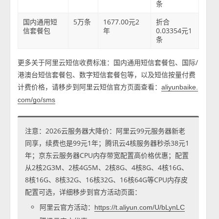
条
国内通用短
5万条
1677.00元2
折合
信套餐包
年
0.03354元1
条
更多关于阿里云短信收费标准：国内通用短信套餐包、国际/
港澳台短信套餐包、数字短信套餐包等，以及短信按量付费
计费价格，请移步到阿里云短信官方页面查看：
aliyunbaike.
com/go/sms
注意：2026云服务器大降价：阿里云99元服务器新老
同享，续费也是99元1年；腾讯云4核服务器秒杀38元1
年；京东云服务器CPU内存带宽配置高价格优惠；配置
从2核2G3M、2核4G5M、2核8G、4核8G、4核16G、
8核16G、8核32G、16核32G、16核64G等CPU内存皮
配置可选，详细移步到官方活动页面：
阿里云官方活动：
https://t.aliyun.com/U/bLynLC