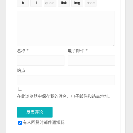
名称
*
电子邮件
*
站点
在此浏览器中保存我的姓名、电子邮件和站点地址。
有人回复时邮件通知我