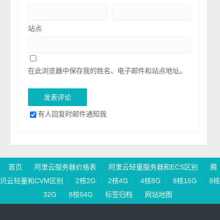
站点
在此浏览器中保存我的姓名、电子邮件和站点地址。
有人回复时邮件通知我
首页
阿里云服务器价格表
阿里云轻量服务器和ECS区别
腾
讯云轻量和CVM区别
2核2G
2核4G
4核8G
8核16G
8核
32G
8核64G
标签归档
网站地图