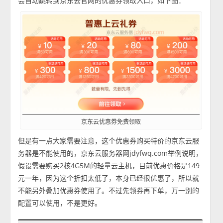
会自动跳转到京东云官网的优惠券领取入口，如下图：
京东云优惠券免费领取
但是有一点大家需要注意，这个优惠券购买特价的京东云服
务器是不能使用的，京东云服务器网jdyfwq.com举例说明，
假设需要购买2核4G5M的轻量云主机，目前优惠价格是149
元一年，因为这个折扣太低了，本身已经很优惠了，所以就
不能另外叠加优惠券使用了。不过先领券再下单，万一别的
配置可以使用，不是更好。