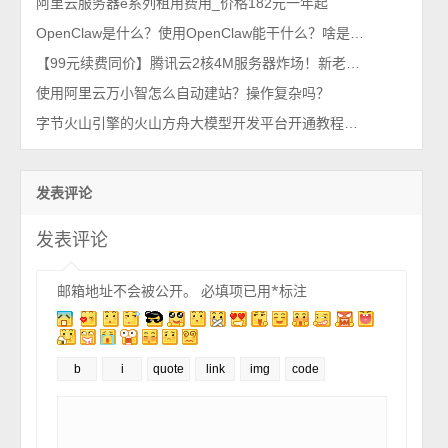
阿里云服务器e系列租用费用_价格182元一年起
OpenClaw是什么？使用OpenClaw能干什么？啥是龙虾AI助手？
【99元续费同价】腾讯云2核4M服务器炸场！新老用户通吃，手慢无！
使用阿里云万小智怎么自动建站？操作复杂吗？
字节火山引擎的火山方舟大模型开发平台开通教程，跨服务授权
发表评论
发表评论
邮箱地址不会被公开。
必填项已用
*
标注