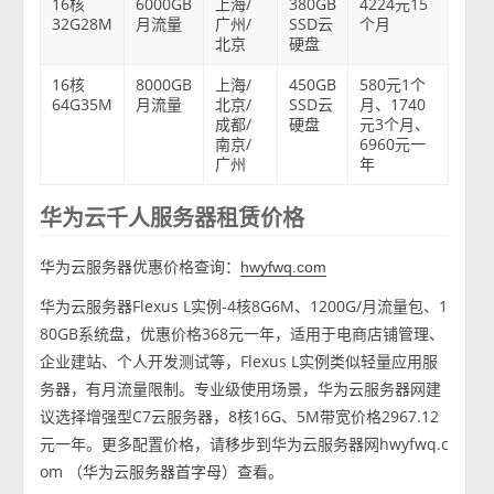
16核
6000GB
上海/
380GB
4224元15
32G28M
月流量
广州/
SSD云
个月
北京
硬盘
16核
8000GB
上海/
450GB
580元1个
64G35M
月流量
北京/
SSD云
月、1740
成都/
硬盘
元3个月、
南京/
6960元一
广州
年
华为云千人服务器租赁价格
华为云服务器优惠价格查询：
hwyfwq.com
华为云服务器Flexus L实例-4核8G6M、1200G/月流量包、1
80GB系统盘，优惠价格368元一年，适用于电商店铺管理、
企业建站、个人开发测试等，Flexus L实例类似轻量应用服
务器，有月流量限制。专业级使用场景，华为云服务器网建
议选择增强型C7云服务器，8核16G、5M带宽价格2967.12
元一年。更多配置价格，请移步到华为云服务器网hwyfwq.c
om （华为云服务器首字母）查看。