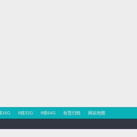
核16G
8核32G
8核64G
标签归档
网站地图
网安备22017302000405号