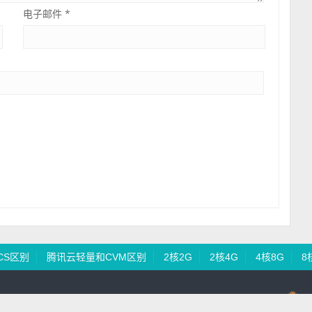
电子邮件
*
CS区别
腾讯云轻量和CVM区别
2核2G
2核4G
4核8G
8
erver.Com All Rights Reserved
网站地图
吉ICP备18002684号-1
吉公