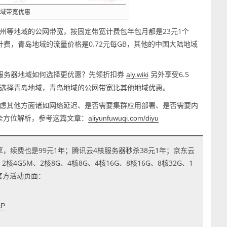
地域带宽优惠
州等地域的公网带宽，按固定带宽计费包年包月都是23元1个
计费，青岛地域的流量价格是0.72元每GB，其他的中国大陆地域
阿里云服务器地域如何选择更优惠？先领折扣券
另外享受6.5
aly.wiki
选择青岛地域，青岛地域的公网带宽比其他地域优惠。
虑其他方面诸如网络延迟、是否需要集群应用部署、是否需要内
全方位解析，参考这篇文章：
aliyunfuwuqi.com/diyu
享，续费也是99元1年；腾讯云4核服务器秒杀38元1年；京东云
4G5M、2核8G、4核8G、4核16G、8核16G、8核32G、1
到官方活动页面：
cP