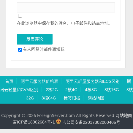
在此浏览器中保存我的姓名、电子邮件和站点地址。
有人回复时邮件通知我
首页
阿里云服务器价格表
阿里云轻量服务器和ECS区别
腾
讯云轻量和CVM区别
2核2G
2核4G
4核8G
8核16G
8核
32G
8核64G
标签归档
网站地图
Copyright © 2026 ForeignServer.Com All Rights Reserved
网站地图
吉ICP备18002684号-1
吉公网安备22017302000405号