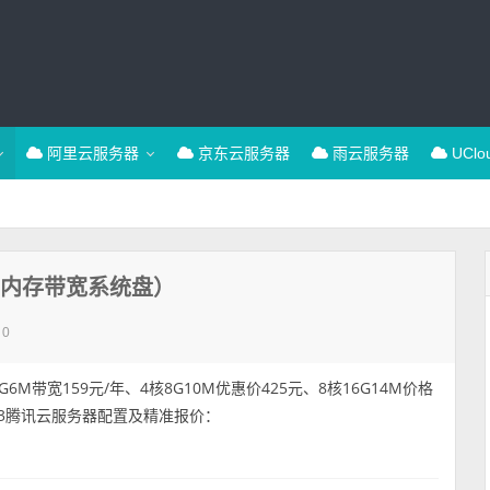
阿里云服务器
京东云服务器
雨云服务器
UCl
U内存带宽系统盘）
0
6M带宽159元/年、4核8G10M优惠价425元、8核16G14M价格
享2023腾讯云服务器配置及精准报价：