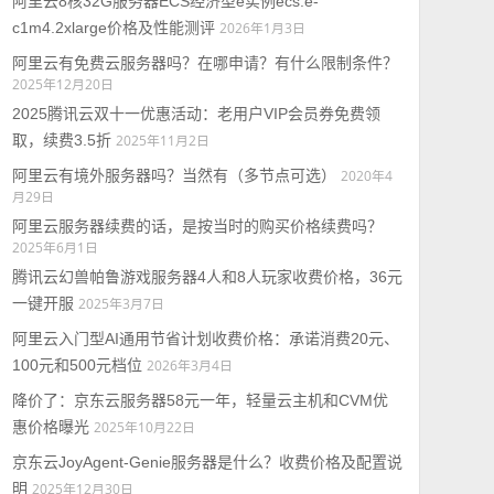
阿里云8核32G服务器ECS经济型e实例ecs.e-
c1m4.2xlarge价格及性能测评
2026年1月3日
阿里云有免费云服务器吗？在哪申请？有什么限制条件？
2025年12月20日
2025腾讯云双十一优惠活动：老用户VIP会员券免费领
取，续费3.5折
2025年11月2日
阿里云有境外服务器吗？当然有（多节点可选）
2020年4
月29日
阿里云服务器续费的话，是按当时的购买价格续费吗？
2025年6月1日
腾讯云幻兽帕鲁游戏服务器4人和8人玩家收费价格，36元
一键开服
2025年3月7日
阿里云入门型AI通用节省计划收费价格：承诺消费20元、
100元和500元档位
2026年3月4日
降价了：京东云服务器58元一年，轻量云主机和CVM优
惠价格曝光
2025年10月22日
京东云JoyAgent-Genie服务器是什么？收费价格及配置说
明
2025年12月30日