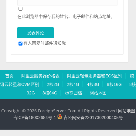
在此浏览器中保存我的姓名、电子邮件和站点地址。
有人回复时邮件通知我
首页
阿里云服务器价格表
阿里云轻量服务器和ECS区别
腾
讯云轻量和CVM区别
2核2G
2核4G
4核8G
8核16G
8核
32G
8核64G
标签归档
网站地图
Copyright © 2026 ForeignServer.Com All Rights Reserved
网站地图
吉ICP备18002684号-1
吉公网安备22017302000405号