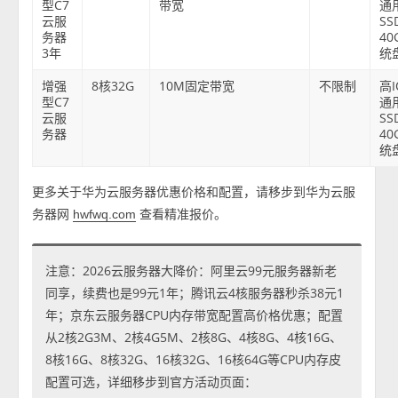
型C7
带宽
通
云服
SS
务器
40
3年
统
增强
8核32G
10M固定带宽
不限制
高
型C7
通
云服
SS
务器
40
统
更多关于华为云服务器优惠价格和配置，请移步到华为云服
务器网
查看精准报价。
hwfwq.com
注意：2026云服务器大降价：阿里云99元服务器新老
同享，续费也是99元1年；腾讯云4核服务器秒杀38元1
年；京东云服务器CPU内存带宽配置高价格优惠；配置
从2核2G3M、2核4G5M、2核8G、4核8G、4核16G、
8核16G、8核32G、16核32G、16核64G等CPU内存皮
配置可选，详细移步到官方活动页面：