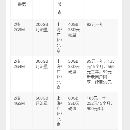
带宽
节
点
2核
200GB
上
40GB
82元一年
2G3M
月流量
海/
SSD云
广
硬盘
州/
北
京
2核
300GB
上
50GB
99元一年，135
2G4M
月流量
海/
SSD云
元15个月、560
广
硬盘
元三年，99元
州/
新老用户同
北
享，续费99元
京
2核
500GB
上
60GB
188元一年，
4G5M
月流量
海/
SSD云
252元15个月、
广
硬盘
900元3年
州/
北
京