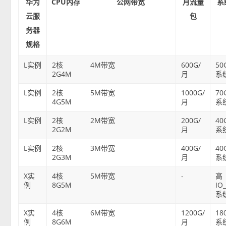
华为
CPU内存
公网带宽
月流量
系
云服
包
务器
规格
L实例
2核
4M带宽
600G/
50
2G4M
月
系
L实例
2核
5M带宽
1000G/
70
4G5M
月
系
L实例
2核
2M带宽
200G/
40
2G2M
月
系
L实例
2核
3M带宽
400G/
40
2G3M
月
系
X实
4核
5M带宽
-
高
例
8G5M
IO
系
X实
4核
6M带宽
1200G/
18
例
8G6M
月
系