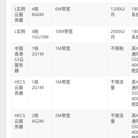
L实例
4核
6M带宽
1200G/
18
云服
8G6M
月
系
务器
L实例
4核
10M带宽
2000G/
18
16G10M
月
系
中国
1核
1M带宽
不限制
高
香港
2G1M
通
S3云
SS
服务
40
器
统
HECS
1核
1M带宽
不限流
高
云服
2G1M
量
通
务器
SS
40
统
HECS
2核
2M带宽
不限流
高
云服
4G2M
量
通
务器
SS
40
统