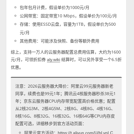
包年包月计费，假设单价为1000元/月
公网带宽：固定带宽10 Mbps，假设单价为100元/月
存储：使用ESSD云盘，容量为1TB，假设单价为500
元/月
其他费用：可能涉及快照、备份等额外费用
综上，支持一万人的云服务器配置总费用估算，大约为1600
元/月，可领折扣券
结算时，可以另外享受一个6.5折
aly.wiki
优惠。
注意：2026云服务器大降价：阿里云99元服务器新老
同享，续费也是99元1年；腾讯云4核服务器秒杀38元1
年；京东云服务器CPU内存带宽配置高价格优惠；配置
从2核2G3M、2核4G5M、2核8G、4核8G、4核16G、
8核16G、8核32G、16核32G、16核64G等CPU内存皮
配置可选，详细移步到官方活动页面：
阿里云官方活动：
https://t.aliyun.com/U/bLynLC