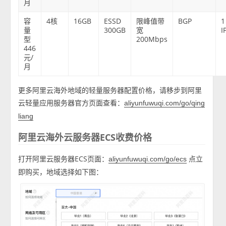
月
容
4核
16GB
ESSD
限峰值带
BGP
1
量
300GB
宽
I
型
200Mbps
446
元/
月
更多阿里云海外地域的轻量服务器配置价格，请移步到阿里
云轻量应用服务器官方页面查看：
aliyunfuwuqi.com/go/qing
liang
阿里云海外云服务器ECS收费价格
打开阿里云服务器ECS页面：
点立
aliyunfuwuqi.com/go/ecs
即购买，地域选择如下图：