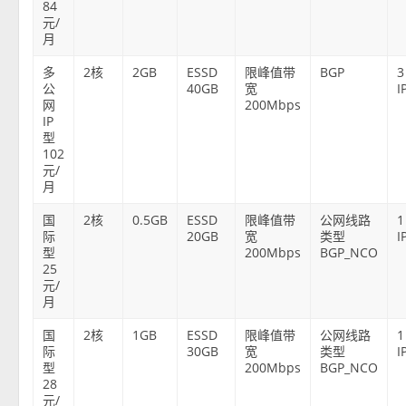
84
元/
月
多
2核
2GB
ESSD
限峰值带
BGP
3
公
40GB
宽
I
网
200Mbps
IP
型
102
元/
月
国
2核
0.5GB
ESSD
限峰值带
公网线路
1
际
20GB
宽
类型
I
型
200Mbps
BGP_NCO
25
元/
月
国
2核
1GB
ESSD
限峰值带
公网线路
1
际
30GB
宽
类型
I
型
200Mbps
BGP_NCO
28
元/