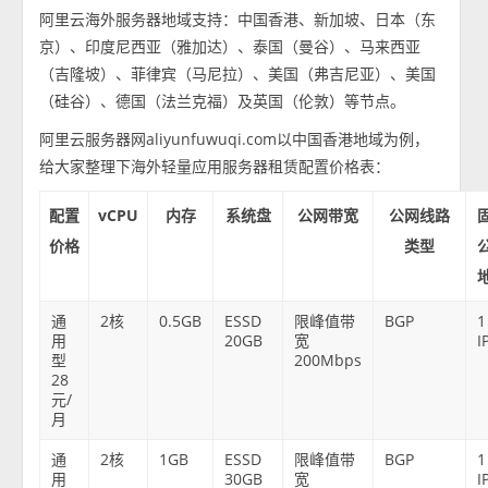
阿里云海外服务器地域支持：中国香港、新加坡、日本（东
京）、印度尼西亚（雅加达）、泰国（曼谷）、马来西亚
（吉隆坡）、菲律宾（马尼拉）、美国（弗吉尼亚）、美国
（硅谷）、德国（法兰克福）及英国（伦敦）等节点。
阿里云服务器网aliyunfuwuqi.com以中国香港地域为例，
给大家整理下海外轻量应用服务器租赁配置价格表：
配置
vCPU
内存
系统盘
公网带宽
公网线路
价格
类型
通
2核
0.5GB
ESSD
限峰值带
BGP
1
用
20GB
宽
I
型
200Mbps
28
元/
月
通
2核
1GB
ESSD
限峰值带
BGP
1
用
30GB
宽
I