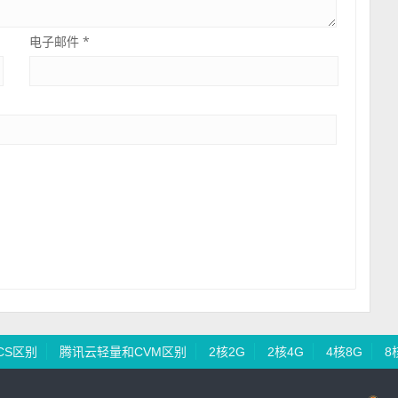
电子邮件
*
CS区别
腾讯云轻量和CVM区别
2核2G
2核4G
4核8G
8