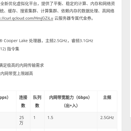
于全新优化虚拟化平台，提供了平衡、稳定的计算、内存和网络资
统、缓存、搜索集群、计算集群、依赖内存的数据处理、高网络
云服务器专属代金券。
s://curl.qcloud.com/HmjGZiLu
Xeon® Cooper Lake 处理器，主频2.5GHz，睿频3.1GHz
-512) 指令集
，满足极高的内网传输需求
，内网带宽上限越高
ps）
连接
队列
内网带宽能力（Gbps）
主频
）
数
数
（出+入）
25
1
1.5
2.5GHz
万