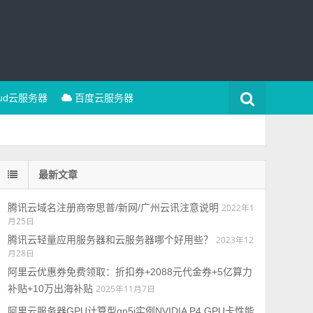
oud云服务器
百度云服务器
最新文章
腾讯云域名注册商帝思普/新网/广州云讯注意说明
2022年1
月25日
腾讯云轻量应用服务器和云服务器哪个好用些？
2023年12
月28日
阿里云优惠券免费领取：折扣券+2088元代金券+5亿算力
补贴+10万出海补贴
2025年11月7日
阿里云服务器GPU计算型gn5i实例NVIDIA P4 GPU卡性能