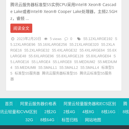
腾讯云服务器标准型S5实例CPU采用Intel® Xeon® Cascad
e Lake或者Intel® Xeon® Cooper Lake处理器，主频2.5GH
z，睿频 ...
阅读全文
2023年2月20日
5 views
0
S5.12XLARGE192
S
5.12XLARGE96
S5.16XLARGE256
S5.21XLARGE320
S5.2XLA
RGE16
S5.2XLARGE32
S5.4XLARGE32
S5.4XLARGE64
S5.6X
LARGE48
S5.6XLARGE96
S5.8XLARGE128
S5.8XLARGE64
S
5.LARGE16
S5.LARGE4
S5.LARGE8
S5.MEDIUM2
S5.MEDIUM
4
S5.MEDIUM8
S5.SMALL1
S5.SMALL2
S5.SMALL4
标准型S
5
标准型S5服务器
腾讯云服务器标准型S5
腾讯云标准型S5服务
器
首页
阿里云服务器价格表
阿里云轻量服务器和ECS区别
腾
讯云轻量和CVM区别
2核2G
2核4G
4核8G
8核16G
8核
32G
8核64G
标签归档
网站地图