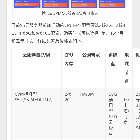
腾讯云CVM S 5服务器优惠价格表
目前S5云服务器参加活动的CPU内存配置可选2核2G、2核4
G、4核8G和8核16G配置，购买时长可以选择1年、15个月
和五年时长，详细配置及价格表如下：
云服务器CVM
CPU
公网带宽
系统
地
优
内存
盘
域
节
点
CVM标准型
2核
1M/3M
50G
广
2
S5（S5.MEDIUM2）
2G
通
州/
元
用
上
3
型
海/
1
SSD
北
云
京
1
硬
5
盘