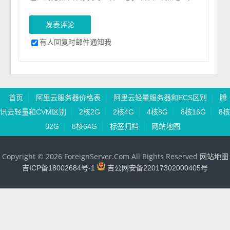
有人回复时邮件通知我
首页
阿里云服务器价格表
阿里云轻量服务器和ECS区别
腾
讯云轻量和CVM区别
2核2G
2核4G
4核8G
8核16G
8核
32G
8核64G
标签归档
网站地图
Copyright © 2026 ForeignServer.Com All Rights Reserved
网站地图
吉ICP备18002684号-1
吉公网安备22017302000405号