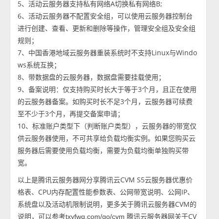
5、活动云服务器支持私有网络A切换私有网络B;
6、活动云服务器不配置安全组，可以使用云服务器控制台
进行创建、查看、更新和删除等操作，管理安全组及安全组
规则；
7、中国香港地域云服务器重装系统时不支持Linux与Windo
ws系统互换；
8、带数据盘的云服务器，数据盘需要挂载使用；
9、备案说明：仅支持购买时长大于等于3个月，且正在使用
的云服务器备案。如购买时长不足3个月，云服务器可续费
至不少于3个月，再提交备案申请；
10、标准账户类型下（判断账户类型），云服务器的带宽仅
供云服务器使用，不可共享给负载均衡实例。如果您购买云
服务器后需要使用负载均衡，需要为负载均衡单独购买带
宽。
以上是腾讯云服务器网分享腾讯云CVM S5云服务器优惠价
格表、CPU内存配置性能参数表、公网带宽说明、公网IP、
系统盘以及活动机限制说明，更多关于腾讯云服务器CVM的
说明，可以参考
腾讯云服务器网关于CV
txyfwq.com/go/cvm