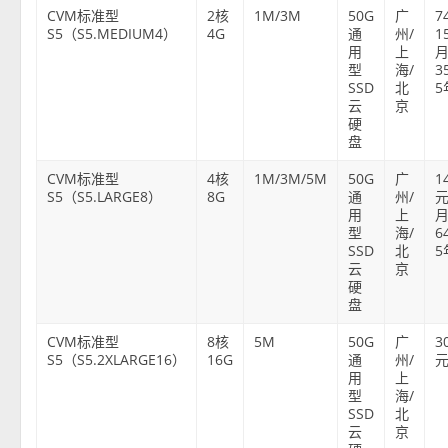
CVM标准型
2核
1M/3M
50G
广
7
S5（S5.MEDIUM4）
4G
通
州/
1
用
上
型
海/
3
SSD
北
5
云
京
硬
盘
CVM标准型
4核
1M/3M/5M
50G
广
1
S5（S5.LARGE8）
8G
通
州/
元
用
上
型
海/
6
SSD
北
5
云
京
硬
盘
CVM标准型
8核
5M
50G
广
3
S5（S5.2XLARGE16）
16G
通
州/
元
用
上
型
海/
SSD
北
云
京