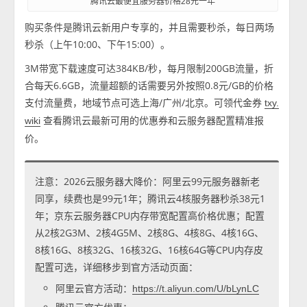
腾讯云最便宜服务器价格28元一年
购买条件是腾讯云新用户专享的，并且需要秒杀，每日两场
秒杀（上午10:00、下午15:00）。
3M带宽下载速度可达384KB/秒，每月限制200GB流量，折
合每天6.6GB，流量超额的话需要另外按照0.8元/GB的价格
支付流量费，地域节点可选上海/广州/北京。可领代金券
txy.
查看腾讯云最新可用的优惠券和云服务器配置精准报
wiki
价。
注意：2026云服务器大降价：阿里云99元服务器新老
同享，续费也是99元1年；腾讯云4核服务器秒杀38元1
年；京东云服务器CPU内存带宽配置高价格优惠；配置
从2核2G3M、2核4G5M、2核8G、4核8G、4核16G、
8核16G、8核32G、16核32G、16核64G等CPU内存皮
配置可选，详细移步到官方活动页面：
阿里云官方活动：
https://t.aliyun.com/U/bLynLC