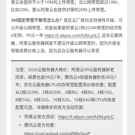
里云会提供不小于10M的上传带宽；当公网带宽超过10M，
比如20M，那么阿里云会提供对等的20M上传带宽。
3M固定带宽不够用怎么办？
现在云厂商均支持弹性升级，可
以升级公网带宽，但是如果是阿里云2核2G3M带宽的经济型
e实例，99元一年
这台云服务
https://t.aliyun.com/U/bLynLC
器，阿里云服务器网是不建议升级公网带宽的，因为升级会
导致续费价格上涨，因为这台云服务器可以享受
注意：2026云服务器大降价：阿里云99元服务器新老
同享，续费也是99元1年；腾讯云4核服务器秒杀38元1
年；京东云服务器CPU内存带宽配置高价格优惠；配置
从2核2G3M、2核4G5M、2核8G、4核8G、4核16G、
8核16G、8核32G、16核32G、16核64G等CPU内存皮
配置可选，详细移步到官方活动页面：
阿里云官方活动：
https://t.aliyun.com/U/bLynLC
腾讯云官方优惠：
https://curl.qcloud.com/oRMoSucP