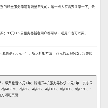
个别的轻量服务器是有流量限制的，这一点大家需要注意一下；云
买；99元ECS云服务器新老用户都可以，老用户也可以买。
S元原价是956元一年，所以折扣方面，99元的云服务器ECS更优
享，续费也是99元1年；腾讯云4核服务器秒杀38元1年；京东云
4G5M、2核8G、4核8G、4核16G、8核16G、8核32G、1
到官方活动页面：