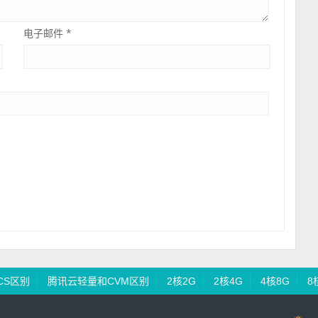
电子邮件
*
CS区别
腾讯云轻量和CVM区别
2核2G
2核4G
4核8G
8