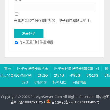
在此浏览器中保存我的姓名、电子邮件和站点地址。
有人回复时邮件通知我
首页
阿里云服务器价格表
阿里云轻量服务器和ECS区别
腾
讯云轻量和CVM区别
2核2G
2核4G
4核8G
8核16G
8核
32G
8核64G
标签归档
网站地图
Copyright © 2026 ForeignServer.Com All Rights Reserved
网站地图
吉ICP备18002684号-1
吉公网安备22017302000405号