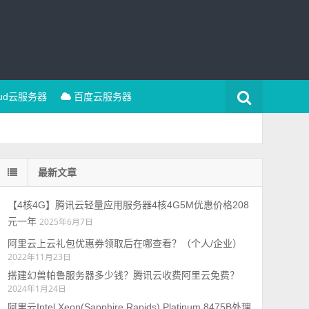
oud云服务器
百度云服务器
最新文章
【4核4G】腾讯云轻量应用服务器4核4G5M优惠价格208
元一年
2025年6月7日
阿里云上云礼包优惠券领取后在哪查看？（个人/企业）
2022年11月23日
搭建幻兽帕鲁服务器多少钱？腾讯云收费阿里云免费？
2024年1月24日
阿里云Intel Xeon(Sapphire Rapids) Platinum 8475B处理