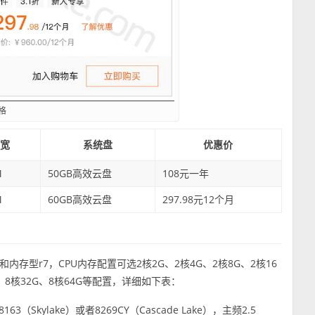
格
带宽
系统盘
优惠价
M
50GB高效云盘
108元一年
M
60GB高效云盘
297.98元12个月
和内存型r7，CPU内存配置可选2核2G、2核4G、2核8G、2核16
6G、8核32G、8核64G等配置，详细如下表：
8163（Skylake）或者8269CY（Cascade Lake），主频2.5