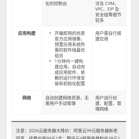
化的控制台
涉及 CVM、
VPC、EIP 及
安全组等细节
较多
应用构建
开箱即用的优质
用户需自行搭
官方应用镜像，
建应用
预置应用系统所
需的软件栈最优
组合
1分钟内一键构
建应用，自动完
成应用软件、依
赖的运行环境安
装和初始化配置
网络
自动创建网络资源，无
用户自行创
需用户手动管理
建、配置、管
理网络
注意：2026云服务器大降价：阿里云99元服务器新老
同享，续费也是99元1年；腾讯云4核服务器秒杀38元1