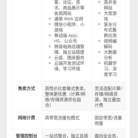
客、论坛、资
高并发
讯、商品展示等
网站
各类网站
大型游
通用 Web 应用
戏
微信小程序、小
复杂分
游戏
布式集
移动端 App、
群应用
H5、公众号
视频编
跨境电商店铺管
解码
理、独立站搭建
大数据
云盘、图床服务
分析
云端开发测试环
机器学
境、学习环境
习、深
度学习
售卖方式
高性价比套餐式售卖，
灵活选配计算/
整体更优惠（计算/网
存储/网络资
络/存储资源优化组
源，独立叠加
合）
计费
网络计费
高带宽流量包模式
固定带宽/流量
用量
管理控制台
一站式整合，独立且简
面向全业务，