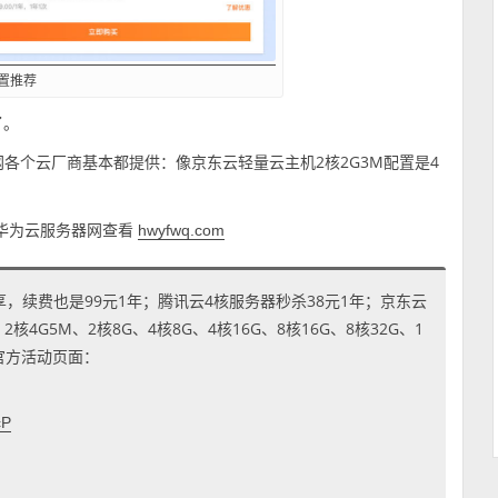
置推荐
了。
网各个云厂商基本都提供：像京东云轻量云主机2核2G3M配置是4
，在华为云服务器网查看
hwyfwq.com
享，续费也是99元1年；腾讯云4核服务器秒杀38元1年；京东云
4G5M、2核8G、4核8G、4核16G、8核16G、8核32G、1
到官方活动页面：
cP