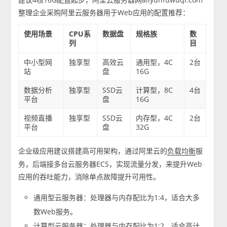
整理企业采购阿里云服务器用于Web应用的配置推荐：
使用场景
CPU系
数据盘
规格族
数
列
目
中小型网
独享型
高效云
通用型，4C
2台
站
盘
16G
数据分析
独享型
SSD云
计算型，8C
4台
平台
盘
16G
视频直播
独享型
SSD云
内存型，4C
2台
平台
盘
32G
企业级应用建议搭建高可用架构，通过阿里云的
服
负载均衡
务，后端接多台云服务器ECS，实现流量分发，来提升Web
应用的吞吐能力，消除单点故障提升可用性。
通用型云服务器：处理器与内存配比为1:4，适合大多
数Web服务。
计算型云服务器：处理器与内存配比为1:2，适合高计