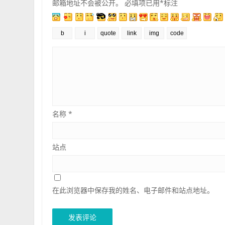
邮箱地址不会被公开。
必填项已用
*
标注
名称
*
站点
在此浏览器中保存我的姓名、电子邮件和站点地址。