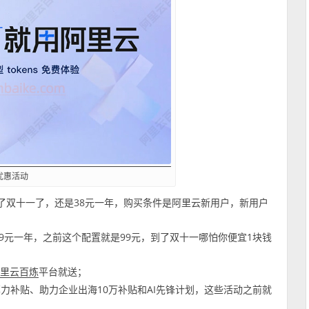
优惠活动
了双十一了，还是38元一年，购买条件是阿里云新用户，新用户
99元一年，之前这个配置就是99元，到了双十一哪怕你便宜1块钱
平台就送；
阿里云百炼
力补贴、助力企业出海10万补贴和AI先锋计划，这些活动之前就