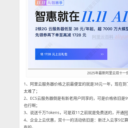
2025年最新阿里云双十一
1、阿里云服务器价格之前最便宜的就是38元一年，现在到
太难了；
2、ECS云服务器倒是有新老用户同享的，可是价格依旧是
也行啊；
3、说送千万Tokens，可是双11之前就是免费送的，开通
4、企业上云优惠，双十一的活动依旧是：新迁入云享5亿算
有的。