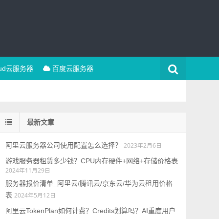
oud云服务器
百度云服务器
最新文章
阿里云服务器公司使用配置怎么选择？
2023年2月6日
游戏服务器租赁多少钱？CPU内存硬件+网络+存储价格表
2024年11月29日
服务器报价清单_阿里云/腾讯云/京东云/华为云租用价格
表
2024年5月12日
阿里云TokenPlan如何计费？Credits划算吗？AI重度用户