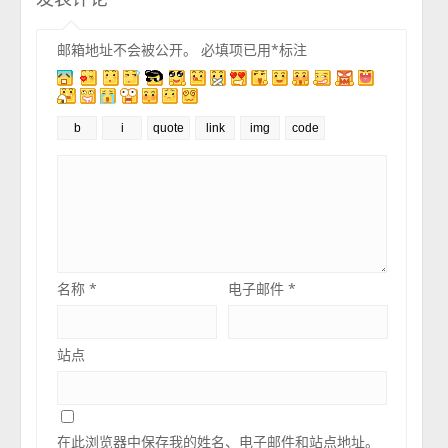
邮箱地址不会被公开。
必填项已用
*
标注
名称
*
电子邮件
*
站点
在此浏览器中保存我的姓名、电子邮件和站点地址。