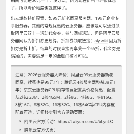
期间可能是36元一年，没办法，因为现在价格已经很优惠
了，所以降价幅度也就这样了。
出去爆款特价配置，如99元新老同享服务器、199元企业专
享服务器，其他的常规优惠的云服务器，应该是可以通过领
取阿里云双十一活动代金券，参与满减活动，但是阿里云服
务器网认为折扣券更划算，折扣券领取链接：
因为折
aly.wiki
扣券是折上折，结算的时候直接再享受一个65折，代金券是
满减的，需要满足一定的金额门槛才可以。
注意：2026云服务器大降价：阿里云99元服务器新老
同享，续费也是99元1年；腾讯云4核服务器秒杀38元1
年；京东云服务器CPU内存带宽配置高价格优惠；配置
从2核2G3M、2核4G5M、2核8G、4核8G、4核16G、
8核16G、8核32G、16核32G、16核64G等CPU内存皮
配置可选，详细移步到官方活动页面：
阿里云官方活动：
https://t.aliyun.com/U/bLynLC
腾讯云官方优惠：