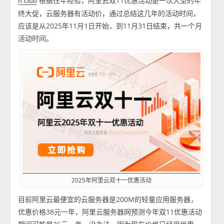
根据往年经验，阿里云双11优惠活动是一次大型的年
n.club
终大促，云服务器有活动价，通过总结这几年的活动时间，
应该是从2025年11月1日开始，到11月31日结束，共一个月
活动时间。
2025年阿里云双十一优惠活动
目前阿里云最便宜的云服务器是200M的轻量应用服务器，
优惠价格38元一年，阿里云服务器网预测今年双11优惠活动