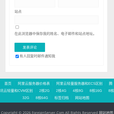
站点
在此浏览器中保存我的姓名、电子邮件和站点地址。
有人回复时邮件通知我
首页
阿里云服务器价格表
阿里云轻量服务器和ECS区别
腾
讯云轻量和CVM区别
2核2G
2核4G
4核8G
8核16G
8核
32G
8核64G
标签归档
网站地图
Copyright © 2026 ForeignServer.Com All Rights Reserved
网站地图