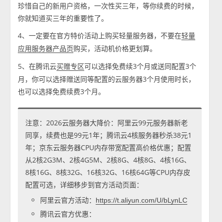
珍惜自己的新用户资格，一次性买三年，等你续费的时候，
你就知道买三年的重要性了。
4、一定要在官方特价活动上购买轻量服务器，不要在
轻量
购买，活动机价格更划算。
应用服务器产品页
5、在腾讯云
可以选择免费续3个月或送同配置3个
买赠专区
月，你可以选择赠送同等配置的云服务器3个月使用时长，
也可以选择免费续费3个月。
注意：2026云服务器大降价：阿里云99元服务器新老
同享，续费也是99元1年；腾讯云4核服务器秒杀38元1
年；京东云服务器CPU内存带宽配置高价格优惠；配置
从2核2G3M、2核4G5M、2核8G、4核8G、4核16G、
8核16G、8核32G、16核32G、16核64G等CPU内存皮
配置可选，详细移步到官方活动页面：
阿里云官方活动：
https://t.aliyun.com/U/bLynLC
腾讯云官方优惠：