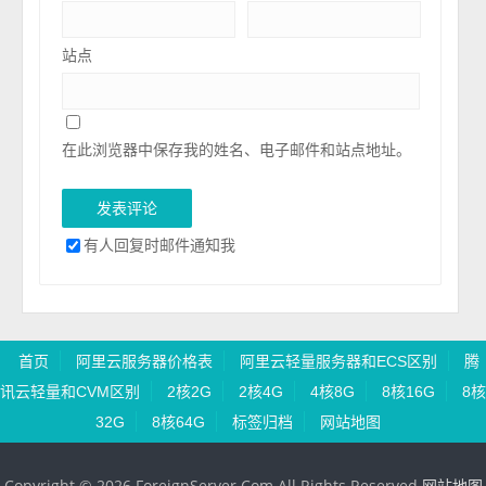
站点
在此浏览器中保存我的姓名、电子邮件和站点地址。
有人回复时邮件通知我
首页
阿里云服务器价格表
阿里云轻量服务器和ECS区别
腾
讯云轻量和CVM区别
2核2G
2核4G
4核8G
8核16G
8核
32G
8核64G
标签归档
网站地图
Copyright © 2026 ForeignServer.Com All Rights Reserved