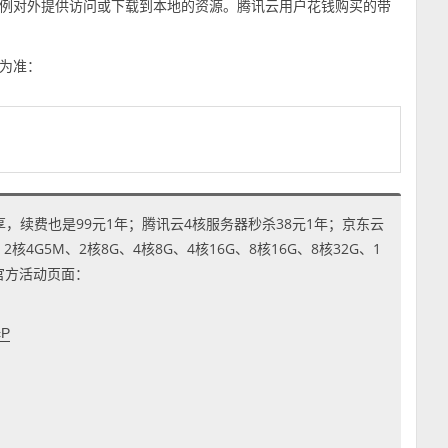
例对外提供访问或下载到本地的资源。腾讯云用户花钱购买的带
为准：
享，续费也是99元1年；腾讯云4核服务器秒杀38元1年；京东云
4G5M、2核8G、4核8G、4核16G、8核16G、8核32G、1
到官方活动页面：
cP