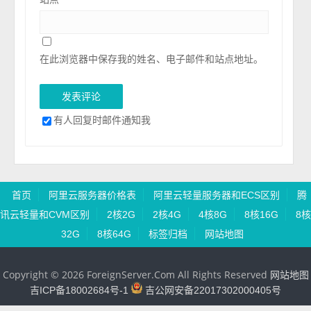
在此浏览器中保存我的姓名、电子邮件和站点地址。
有人回复时邮件通知我
首页
阿里云服务器价格表
阿里云轻量服务器和ECS区别
腾
讯云轻量和CVM区别
2核2G
2核4G
4核8G
8核16G
8核
32G
8核64G
标签归档
网站地图
Copyright © 2026 ForeignServer.Com All Rights Reserved
网站地图
吉ICP备18002684号-1
吉公网安备22017302000405号