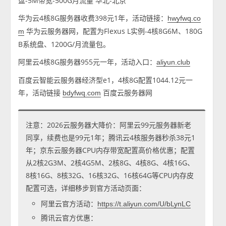
盘-5M带宽-500G月流量 华北-北京
华为云4核8G服务器收费398元1年，活动链接：
hwyfwq.co
华为云服务器网，配置为Flexus L实例-4核8G6M、180G
m
B系统盘、1200G/月流量包。
阿里云4核8G服务器955元一年，活动入口：
aliyun.club
百度云智能云服务器经济型e1，4核8G配置1044.12元一
年，活动链接
百度云服务器网
bdyfwq.com
注意：2026云服务器大降价：阿里云99元服务器新老
同享，续费也是99元1年；腾讯云4核服务器秒杀38元1
年；京东云服务器CPU内存带宽配置高价格优惠；配置
从2核2G3M、2核4G5M、2核8G、4核8G、4核16G、
8核16G、8核32G、16核32G、16核64G等CPU内存皮
配置可选，详细移步到官方活动页面：
阿里云官方活动：
https://t.aliyun.com/U/bLynLC
腾讯云官方优惠：