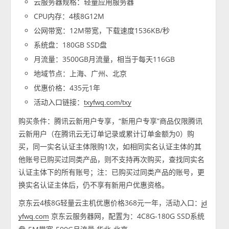
云服务器规格：轻量应用服务器
CPU内存：4核8G12M
公网带宽：12M带宽，下载速度1536KB/秒
系统盘：180GB SSD盘
月流量：3500GB月流量，相当于每天116GB
地域节点：上海、广州、北京
优惠价格：435元1年
活动入口链接：
txyfwq.com/txy
购买条件：腾讯云新用户专享，“新用户专享”商品仅限腾讯
云新用户（在腾讯云无订单记录或累计订单金额为0）购
买，同一实名认证主体限购1次，如相同实名认证主体的其
他账号已购买过同类产品，则不支持再次购买，查找同实名
认证主体下的所有账号；注：已购买过同类产品的账号，更
换实名认证主体后，仍不享有新用户优惠资格。
京东云4核8G轻量云主机优惠价格368元一年，活动入口：
jd
京东云服务器网，配置为：4C8G-180G SSD系统
yfwq.com