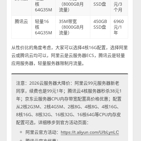
核
（8000GB月
SSD盘
元/3
64G35M
流量）
个月
腾讯云
轻量16
35M带宽
450GB
6960
核
（8000GB月
SSD盘
元/1
64G35M
流量）
年
从性价比的角度考虑，大家可以选择4核16G配置，选择阿里
云或腾讯云均可以，阿里云是云服务器ECS，腾讯云是轻量
应用服务器，轻量服务器限制月流量。
注意：2026云服务器大降价：阿里云99元服务器新老
同享，续费也是99元1年；腾讯云4核服务器秒杀38元1
年；京东云服务器CPU内存带宽配置高价格优惠；配置
从2核2G3M、2核4G5M、2核8G、4核8G、4核16G、
8核16G、8核32G、16核32G、16核64G等CPU内存皮
配置可选，详细移步到官方活动页面：
阿里云官方活动：
https://t.aliyun.com/U/bLynLC
腾讯云官方优惠：